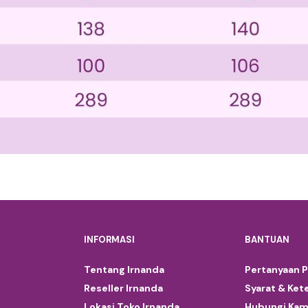
INFORMASI
BANTUAN
Tentang Irnanda
Pertanyaan 
Reseller Irnanda
Syarat & Ket
Lokasi Toko Irnanda
Hubungi Kam