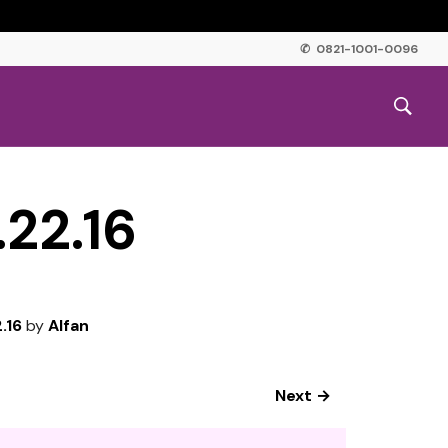
✆ 0821-1001-0096
22.16
.16
by
Alfan
Next →