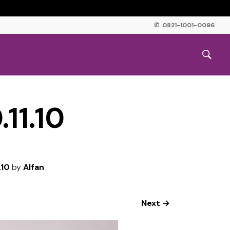
✆ 0821-1001-0096
11.10
.10
by
Alfan
Next →