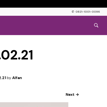
✆ 0821-1001-0096
02.21
.21
by
Alfan
Next →