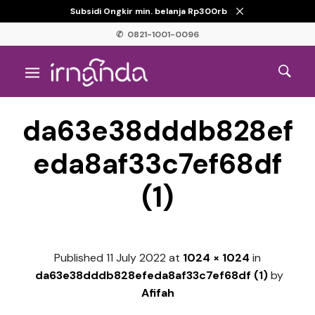
Subsidi Ongkir min. belanja Rp300rb
✆ 0821-1001-0096
da63e38dddb828ef
eda8af33c7ef68df
(1)
Published
11 July 2022
at
1024 × 1024
in
da63e38dddb828efeda8af33c7ef68df (1)
by
Afifah