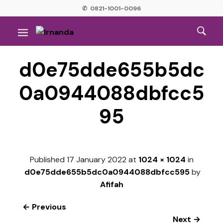
✆ 0821-1001-0096
d0e75dde655b5dc
0a0944088dbfcc5
95
Published
17 January 2022
at
1024 × 1024
in
d0e75dde655b5dc0a0944088dbfcc595
by
Afifah
← Previous
Next →