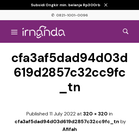
Subsidi Ongkir min. belanja Rp300rb
✆ 0821-1001-0096
cfa3af5dad94d03d
619d2857c32cc9fc
_tn
Published
11 July 2022
at
320 × 320
in
cfa3af5dad94d03d619d2857c32cc9fc_tn
by
Afifah