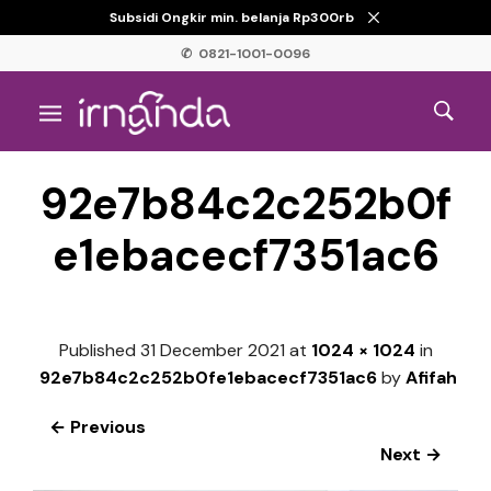
Subsidi Ongkir min. belanja Rp300rb
✆ 0821-1001-0096
92e7b84c2c252b0f
e1ebacecf7351ac6
Published
31 December 2021
at
1024 × 1024
in
92e7b84c2c252b0fe1ebacecf7351ac6
by
Afifah
← Previous
Next →