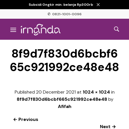
Subsidi Ongkir min. belanja Rp300rb
✆ 0821-1001-0096
8f9d7f830d6bcbf6
65c921992ce48e48
Published
20 December 2021
at
1024 × 1024
in
8f9d7f830d6bcbf665c921992ce48e48
by
Afifah
← Previous
Next →