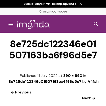
Subsidi Ongkir min. belanja Rp300rb
✆ 0821-1001-0096
8e725dc122346e01
507163ba6f96d5e7
Published
11 July 2022
at
890 × 890
in
8e725dc122346e01507163ba6f96d5e7
by
Afifah
← Previous
Next →