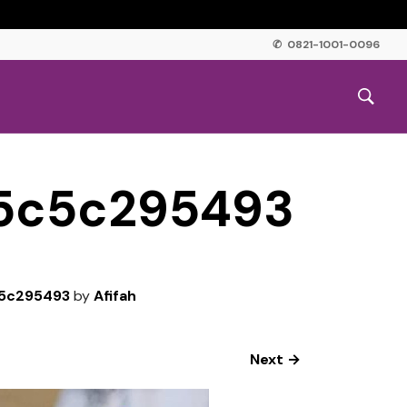
✆ 0821-1001-0096
5c5c295493
5c295493
by
Afifah
Next →