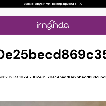
Subsidi Ongkir min. belanja Rp300rb
0e25becd869c3
er 2021
at
1024 × 1024
in
7bac45add0e25becd869c35c