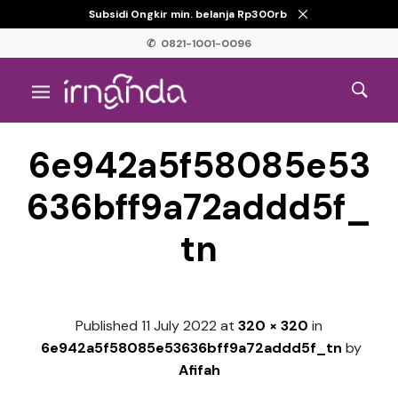
Subsidi Ongkir min. belanja Rp300rb
✆ 0821-1001-0096
6e942a5f58085e53
636bff9a72addd5f_
tn
Published
11 July 2022
at
320 × 320
in
6e942a5f58085e53636bff9a72addd5f_tn
by
Afifah