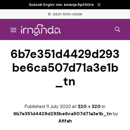
Subsidi Ongkir min. belanja Rp300rb
✆ 0821-1001-0096
6b7e351d4429d293
be6ca507d71a3e1b
_tn
Published
11 July 2022
at
320 × 320
in
6b7e351d4429d293be6ca507d71a3e1b_tn
by
Afifah