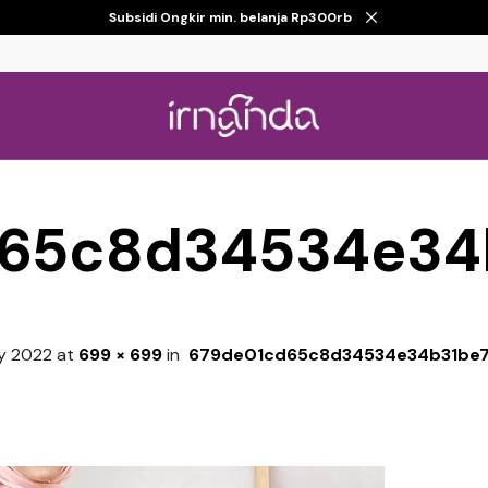
Subsidi Ongkir min. belanja Rp300rb
65c8d34534e34
ly 2022
at
699 × 699
in
679de01cd65c8d34534e34b31be7