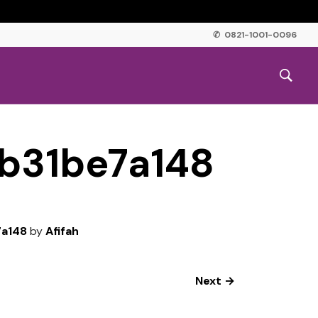
✆ 0821-1001-0096
b31be7a148
a148
by
Afifah
Next →