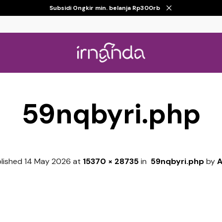
Subsidi Ongkir min. belanja Rp300rb
59nqbyri.php
lished
14 May 2026
at
15370 × 28735
in
59nqbyri.php
by
A