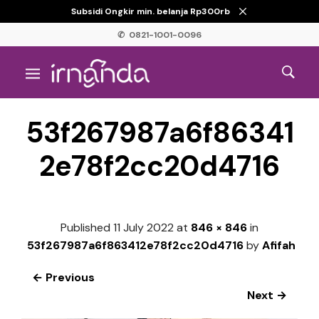
Subsidi Ongkir min. belanja Rp300rb
✆ 0821-1001-0096
53f267987a6f86341
2e78f2cc20d4716
Published
11 July 2022
at
846 × 846
in
53f267987a6f863412e78f2cc20d4716
by
Afifah
← Previous
Next →