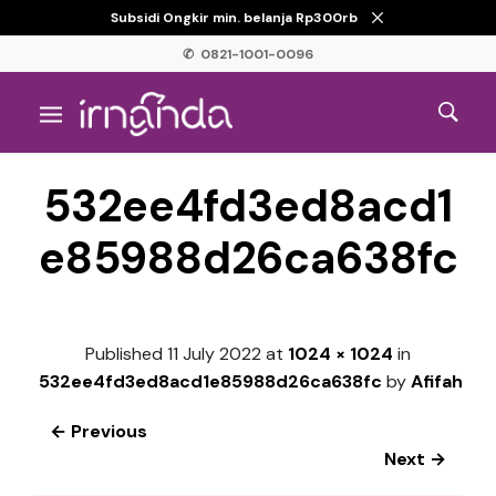
Subsidi Ongkir min. belanja Rp300rb
✆ 0821-1001-0096
532ee4fd3ed8acd1
e85988d26ca638fc
Published
11 July 2022
at
1024 × 1024
in
532ee4fd3ed8acd1e85988d26ca638fc
by
Afifah
← Previous
Next →