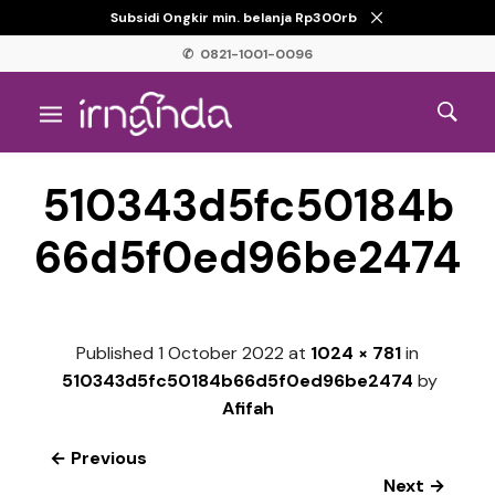
Subsidi Ongkir min. belanja Rp300rb
✆ 0821-1001-0096
510343d5fc50184b
66d5f0ed96be2474
Published
1 October 2022
at
1024 × 781
in
510343d5fc50184b66d5f0ed96be2474
by
Afifah
← Previous
Next →