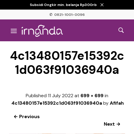
Subsidi Ongkir min. belanja Rp300rb
✆ 0821-1001-0096
4c13480157e15392c
1d063f91036940a
Published
11 July 2022
at
699 × 699
in
4c13480157e15392c1d063f91036940a
by
Afifah
← Previous
Next →