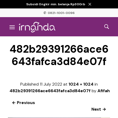
Subsidi Ongkir min. belanja Rp300rb
✆ 0821-1001-0096
482b29391266ace6
643fafca3d84e07f
Published
11 July 2022
at
1024 × 1024
in
482b29391266ace6643fafca3d84e07f
by
Afifah
← Previous
Next →