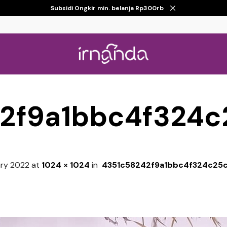
Subsidi Ongkir min. belanja Rp300rb
2f9a1bbc4f324
ary 2022
at
1024 × 1024
in
4351c58242f9a1bbc4f324c25