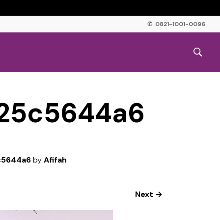
✆ 0821-1001-0096
c25c5644a6
c5644a6
by
Afifah
Next →