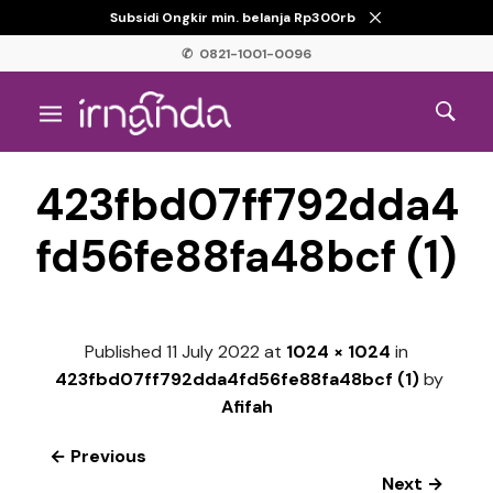
Subsidi Ongkir min. belanja Rp300rb
✆ 0821-1001-0096
423fbd07ff792dda4
fd56fe88fa48bcf (1)
Published
11 July 2022
at
1024 × 1024
in
423fbd07ff792dda4fd56fe88fa48bcf (1)
by
Afifah
← Previous
Next →