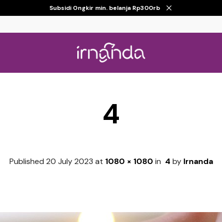
Subsidi Ongkir min. belanja Rp300rb
4
Published
20 July 2023
at
1080 × 1080
in
4
by
Irnanda