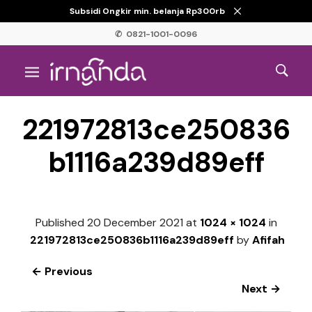
Subsidi Ongkir min. belanja Rp300rb
✆ 0821-1001-0096
221972813ce250836
b1116a239d89eff
Published
20 December 2021
at
1024 × 1024
in
221972813ce250836b1116a239d89eff
by
Afifah
← Previous
Next →