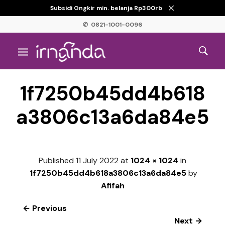
Subsidi Ongkir min. belanja Rp300rb
✆ 0821-1001-0096
1f7250b45dd4b618
a3806c13a6da84e5
Published
11 July 2022
at
1024 × 1024
in
1f7250b45dd4b618a3806c13a6da84e5
by
Afifah
← Previous
Next →