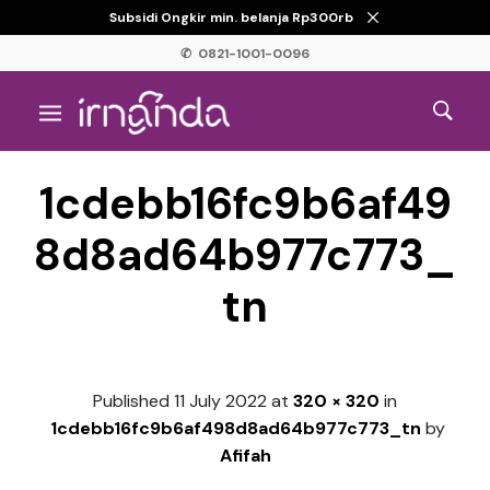
Subsidi Ongkir min. belanja Rp300rb
✆ 0821-1001-0096
1cdebb16fc9b6af49
8d8ad64b977c773_
tn
Published
11 July 2022
at
320 × 320
in
1cdebb16fc9b6af498d8ad64b977c773_tn
by
Afifah