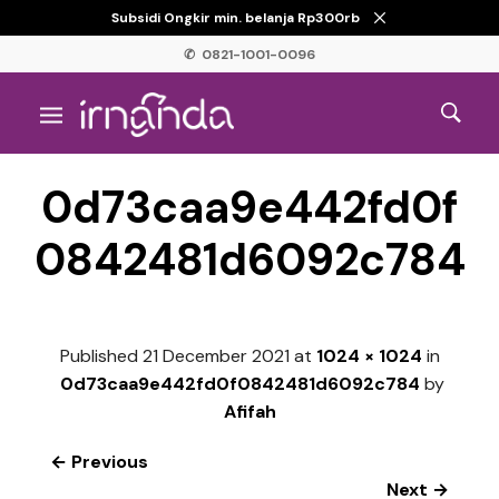
Subsidi Ongkir min. belanja Rp300rb
✆ 0821-1001-0096
0d73caa9e442fd0f
0842481d6092c784
Published
21 December 2021
at
1024 × 1024
in
0d73caa9e442fd0f0842481d6092c784
by
Afifah
← Previous
Next →