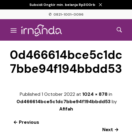
Subsidi Ongkir min. belanja Rp300rb
✆ 0821-1001-0096
0d466614bce5c1dc
7bbe94f194bbdd53
Published
1 October 2022
at
1024 × 878
in
0d466614bce5c1dc7bbe94f194bbdd53
by
Afifah
← Previous
Next →