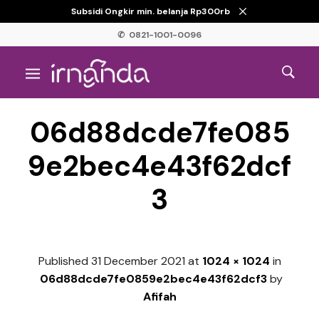
Subsidi Ongkir min. belanja Rp300rb
✆ 0821-1001-0096
06d88dcde7fe085
9e2bec4e43f62dcf
3
Published
31 December 2021
at
1024 × 1024
in
06d88dcde7fe0859e2bec4e43f62dcf3
by
Afifah