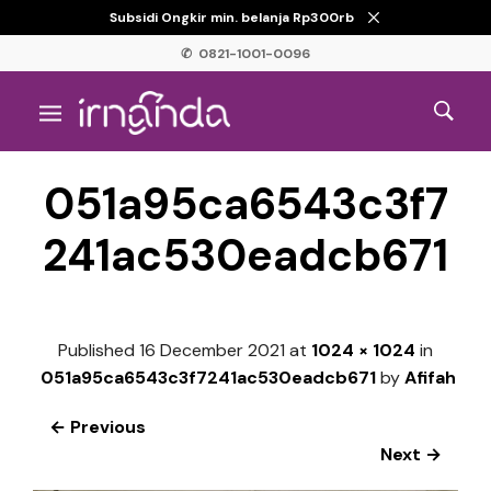
Subsidi Ongkir min. belanja Rp300rb
✆ 0821-1001-0096
051a95ca6543c3f7
241ac530eadcb671
Published
16 December 2021
at
1024 × 1024
in
051a95ca6543c3f7241ac530eadcb671
by
Afifah
← Previous
Next →