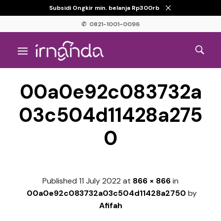
Subsidi Ongkir min. belanja Rp300rb
✆ 0821-1001-0096
00a0e92c083732a
03c504d11428a275
0
Published
11 July 2022
at
866 × 866
in
00a0e92c083732a03c504d11428a2750
by
Afifah