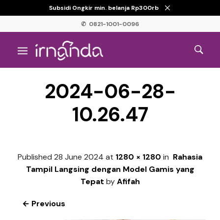
Subsidi Ongkir min. belanja Rp300rb
✆ 0821-1001-0096
2024-06-28-
10.26.47
Published
28 June 2024
at
1280 × 1280
in
Rahasia
Tampil Langsing dengan Model Gamis yang
Tepat
by
Afifah
← Previous