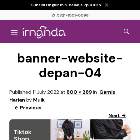
Subsidi Ongkir min. belanja Rp300rb
✆ 0821-1001-0096
banner-website-
depan-04
Published
11 July 2022
at
800 × 289
in
Gamis
Harian
by
Muik
← Previous
Next →